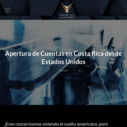
Skip
to
content
Apertura de Cuentas en Costa Rica desde
Estados Unidos
¿Eres costarricense viviendo el sueño americano, pero